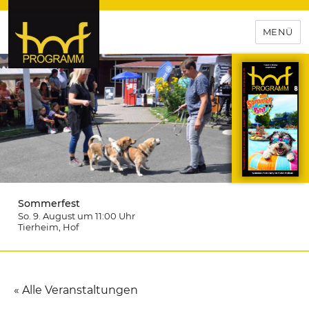
MENÜ
hof-programm – das
Veranstaltungsportal für
Hochfranken
Sommerfest
So. 9. August um 11:00
Uhr
Tierheim
, Hof
« Alle Veranstaltungen