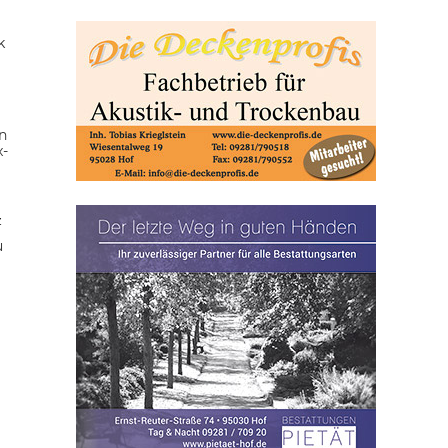
k
n
x-
z
u