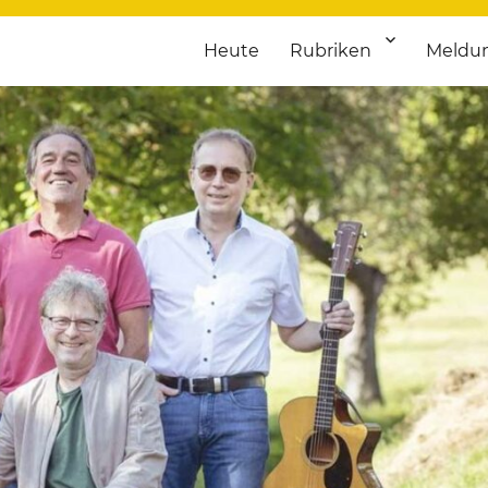
Heute
Rubriken
Meldu
franken. Täglich aktuelle Termine von Kultur bis Sport, von Theater
nstaltungsportal für Hochfran