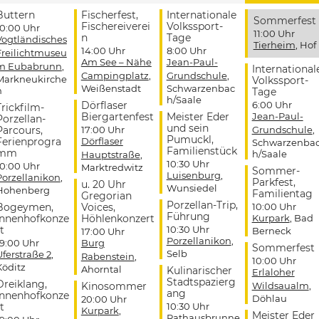
Buttern
Fischerfest,
Internationale
Sommerfest
Fischereiverei
Volkssport-
10:00 Uhr
11:00 Uhr
n
Tage
Vogtländisches
Tierheim
, Hof
14:00 Uhr
8:00 Uhr
Freilichtmuseu
Am See – Nähe
Jean-Paul-
m Eubabrunn
,
International
Campingplatz
,
Grundschule
,
Markneukirche
Volkssport-
Weißenstadt
Schwarzenbac
n
Tage
h/Saale
Dörflaser
6:00 Uhr
Trickfilm-
Biergartenfest
Meister Eder
Jean-Paul-
Porzellan-
und sein
Parcours,
17:00 Uhr
Grundschule
,
Pumuckl,
Ferienprogra
Dörflaser
Schwarzenba
Familienstück
mm
h/Saale
Hauptstraße
,
10:30 Uhr
10:00 Uhr
Marktredwitz
Sommer-
Luisenburg
,
Porzellanikon
,
Parkfest,
u. 20 Uhr
Wunsiedel
Hohenberg
Familientag
Gregorian
Porzellan-Trip,
Bogeymen,
Voices,
10:00 Uhr
Führung
Innenhofkonze
Höhlenkonzert
Kurpark
, Bad
t
10:30 Uhr
Berneck
17:00 Uhr
Porzellanikon
,
19:00 Uhr
Burg
Sommerfest
Selb
Uferstraße 2
,
Rabenstein
,
10:00 Uhr
Köditz
Ahorntal
Kulinarischer
Erlaloher
Stadtspazierg
Dreiklang,
Kinosommer
Wildsaualm
,
ang
Innenhofkonze
Döhlau
20:00 Uhr
t
10:30 Uhr
Kurpark
,
Meister Eder
Rathausbrunne