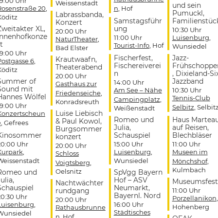
19:00 Uhr
Weissenstadt
und sein
Rosenstraße 20
,
n
, Hof
Pumuckl,
Labrassbanda,
Köditz
Samstagsführ
Familienstüc
Konzert
Zweitakter XL,
ung
10:30 Uhr
20:00 Uhr
Innenhofkonze
11:00 Uhr
Luisenburg
,
NaturTheater
,
t
Tourist-Info
, Hof
Wunsiedel
Bad Elster
19:00 Uhr
Fischerfest,
Jazz-
Krautwaafn,
Postgasse 6
,
Fischereiverei
Frühschoppe
Theaterabend
Köditz
n
, Dixieland-Si
20:00 Uhr
Summer of
Jazzband
14:00 Uhr
Gasthaus zur
Sound mit
Am See – Nähe
10:30 Uhr
Friedenseiche
,
Hannes Wölfel
Tennis-Club
Campingplatz
,
Konradsreuth
19:00 Uhr
Selbitz
, Selbit
Weißenstadt
Luise Liebisch
Konzertscheun
Romeo und
Haus Martea
& Paul Kowol,
e
, Gefrees
Julia,
auf Reisen,
Burgsommer
Kinosommer
Schauspiel
Blechbläser
konzert
20:00 Uhr
15:00 Uhr
11:00 Uhr
20:00 Uhr
Kurpark
,
Luisenburg
,
Museen im
Schloss
Weissenstadt
Wunsiedel
Mönchshof
,
Voigtsberg
,
Kulmbach
Oelsnitz
Romeo und
SpVgg Bayern
ulia,
Hof – ASV
Museumsfest
Nachtwächter
Schauspiel
Neumarkt,
rundgang
11:00 Uhr
Bayernl. Nord
20:30 Uhr
Porzellanikon
,
20:00 Uhr
Luisenburg
,
16:00 Uhr
Hohenberg
Rathausbrunne
Städtisches
Wunsiedel
n
, Hof