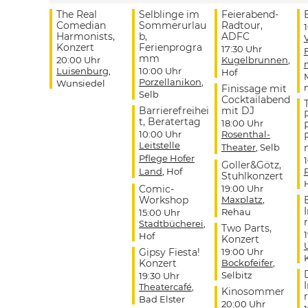
The Real
Selblinge im
Feierabend-
Comedian
Sommerurlau
Radtour,
Harmonists,
b,
ADFC
Konzert
Ferienprogra
17:30 Uhr
mm
20:00 Uhr
Kugelbrunnen
,
Luisenburg
,
10:00 Uhr
Hof
Porzellanikon
,
Wunsiedel
Finissage mit
Selb
Cocktailabend
Barrierefreihei
mit DJ
t, Beratertag
18:00 Uhr
10:00 Uhr
Rosenthal-
Leitstelle
Theater
, Selb
Pflege Hofer
Goller&Götz,
Land
, Hof
Stuhlkonzert
Comic-
19:00 Uhr
Workshop
Maxplatz
,
Rehau
15:00 Uhr
r
Stadtbücherei
,
Two Parts,
Hof
Konzert
Gipsy Fiesta!
19:00 Uhr
Konzert
Bockpfeifer
,
Selbitz
19:30 Uhr
Theatercafé
,
Kinosommer
r
Bad Elster
20:00 Uhr