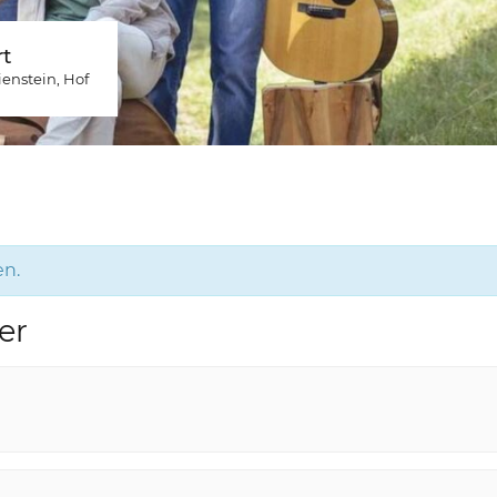
t
ienstein
, Hof
en.
er