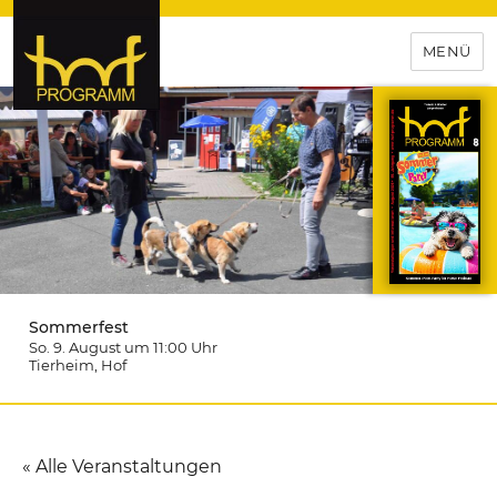
MENÜ
hof-programm – das
Veranstaltungsportal für
Hochfranken
Sommerfest
So. 9. August um 11:00
Uhr
Tierheim
, Hof
« Alle Veranstaltungen