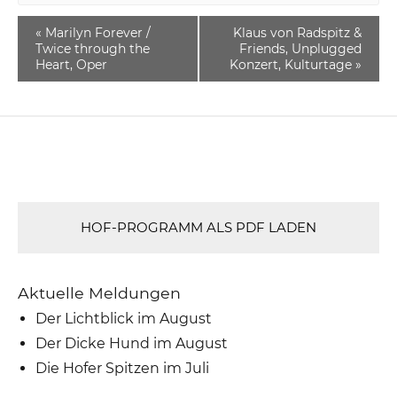
«
Marilyn Forever /
Klaus von Radspitz &
Twice through the
Friends, Unplugged
Heart, Oper
Konzert, Kulturtage
»
HOF-PROGRAMM ALS PDF LADEN
Aktuelle Meldungen
Der Lichtblick im August
Der Dicke Hund im August
Die Hofer Spitzen im Juli