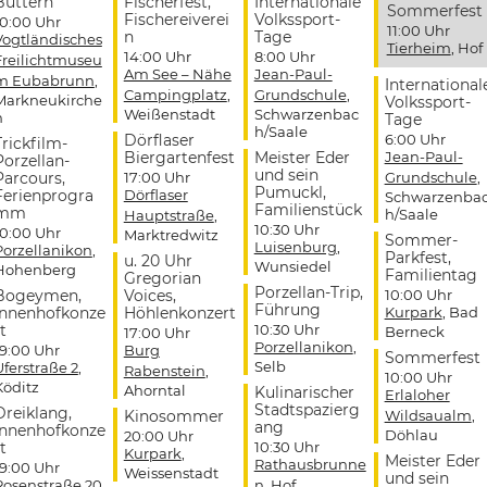
Buttern
Fischerfest,
Internationale
Sommerfest
Fischereiverei
Volkssport-
10:00 Uhr
11:00 Uhr
n
Tage
Vogtländisches
Tierheim
, Hof
14:00 Uhr
8:00 Uhr
Freilichtmuseu
Am See – Nähe
Jean-Paul-
m Eubabrunn
,
International
Campingplatz
,
Grundschule
,
Markneukirche
Volkssport-
Weißenstadt
Schwarzenbac
n
Tage
h/Saale
Dörflaser
6:00 Uhr
Trickfilm-
Biergartenfest
Meister Eder
Jean-Paul-
Porzellan-
und sein
Parcours,
17:00 Uhr
Grundschule
,
Pumuckl,
Ferienprogra
Dörflaser
Schwarzenba
Familienstück
mm
h/Saale
Hauptstraße
,
10:30 Uhr
10:00 Uhr
Marktredwitz
Sommer-
Luisenburg
,
Porzellanikon
,
Parkfest,
u. 20 Uhr
Wunsiedel
Hohenberg
Familientag
Gregorian
Porzellan-Trip,
Bogeymen,
Voices,
10:00 Uhr
Führung
Innenhofkonze
Höhlenkonzert
Kurpark
, Bad
t
10:30 Uhr
Berneck
17:00 Uhr
Porzellanikon
,
19:00 Uhr
Burg
Sommerfest
Selb
Uferstraße 2
,
Rabenstein
,
10:00 Uhr
Köditz
Ahorntal
Kulinarischer
Erlaloher
Stadtspazierg
Dreiklang,
Kinosommer
Wildsaualm
,
ang
Innenhofkonze
Döhlau
20:00 Uhr
t
10:30 Uhr
Kurpark
,
Meister Eder
Rathausbrunne
19:00 Uhr
Weissenstadt
und sein
Rosenstraße 20
,
n
, Hof