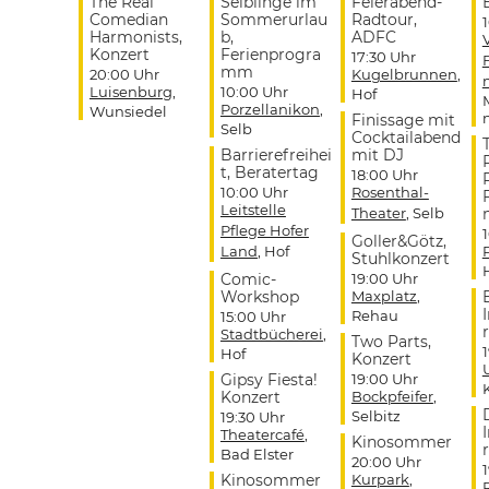
The Real
Selblinge im
Feierabend-
Comedian
Sommerurlau
Radtour,
Harmonists,
b,
ADFC
Konzert
Ferienprogra
17:30 Uhr
mm
20:00 Uhr
Kugelbrunnen
,
Luisenburg
,
10:00 Uhr
Hof
Porzellanikon
,
Wunsiedel
Finissage mit
Selb
Cocktailabend
Barrierefreihei
mit DJ
t, Beratertag
18:00 Uhr
10:00 Uhr
Rosenthal-
Leitstelle
Theater
, Selb
Pflege Hofer
Goller&Götz,
Land
, Hof
Stuhlkonzert
Comic-
19:00 Uhr
Workshop
Maxplatz
,
Rehau
15:00 Uhr
r
Stadtbücherei
,
Two Parts,
Hof
Konzert
Gipsy Fiesta!
19:00 Uhr
Konzert
Bockpfeifer
,
Selbitz
19:30 Uhr
Theatercafé
,
Kinosommer
r
Bad Elster
20:00 Uhr
Kinosommer
Kurpark
,