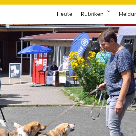
Heute
Rubriken
Meldu
franken. Täglich aktuelle Termine von Kultur bis Sport, von Theater
nstaltungsportal für Hochfran