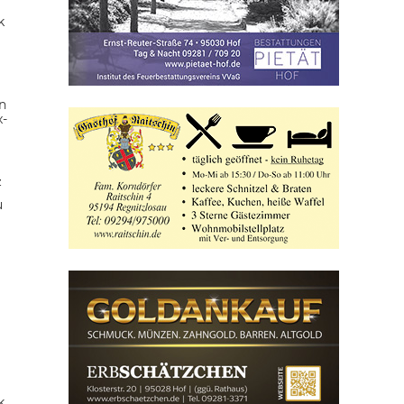
k
n
x-
z
u
k