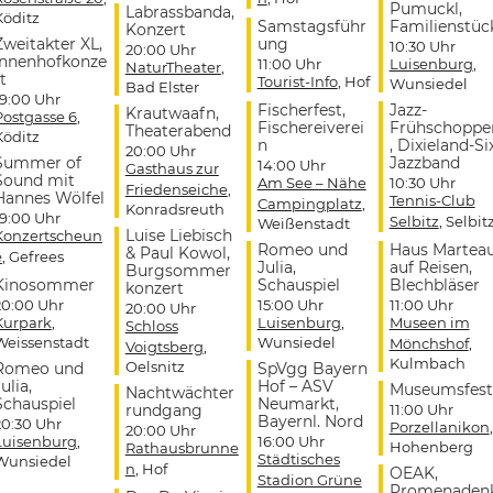
Pumuckl,
Labrassbanda,
Köditz
Samstagsführ
Familienstüc
Konzert
Zweitakter XL,
ung
10:30 Uhr
20:00 Uhr
Innenhofkonze
11:00 Uhr
Luisenburg
,
NaturTheater
,
t
Tourist-Info
, Hof
Wunsiedel
Bad Elster
19:00 Uhr
Fischerfest,
Jazz-
Krautwaafn,
Postgasse 6
,
Fischereiverei
Frühschoppe
Theaterabend
Köditz
n
, Dixieland-Si
20:00 Uhr
Summer of
Jazzband
14:00 Uhr
Gasthaus zur
Sound mit
Am See – Nähe
10:30 Uhr
Friedenseiche
,
Hannes Wölfel
Tennis-Club
Campingplatz
,
Konradsreuth
19:00 Uhr
Selbitz
, Selbit
Weißenstadt
Luise Liebisch
Konzertscheun
Romeo und
Haus Martea
& Paul Kowol,
e
, Gefrees
Julia,
auf Reisen,
Burgsommer
Kinosommer
Schauspiel
Blechbläser
konzert
20:00 Uhr
15:00 Uhr
11:00 Uhr
20:00 Uhr
Kurpark
,
Luisenburg
,
Museen im
Schloss
Weissenstadt
Wunsiedel
Mönchshof
,
Voigtsberg
,
Kulmbach
Oelsnitz
Romeo und
SpVgg Bayern
ulia,
Hof – ASV
Museumsfest
Nachtwächter
Schauspiel
Neumarkt,
rundgang
11:00 Uhr
Bayernl. Nord
20:30 Uhr
Porzellanikon
,
20:00 Uhr
Luisenburg
,
16:00 Uhr
Hohenberg
Rathausbrunne
Städtisches
Wunsiedel
n
, Hof
OEAK,
Stadion Grüne
Promenaden