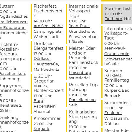
Buttern
Fischerfest,
Internationale
Sommerfest
Fischereiverei
Volkssport-
10:00 Uhr
11:00 Uhr
n
Tage
Vogtländisches
Tierheim
, Hof
14:00 Uhr
8:00 Uhr
Freilichtmuseu
Am See – Nähe
Jean-Paul-
m Eubabrunn
,
International
Campingplatz
,
Grundschule
,
Markneukirche
Volkssport-
Weißenstadt
Schwarzenbac
n
Tage
h/Saale
Dörflaser
6:00 Uhr
Trickfilm-
Biergartenfest
Meister Eder
Jean-Paul-
Porzellan-
und sein
Parcours,
17:00 Uhr
Grundschule
,
Pumuckl,
Ferienprogra
Dörflaser
Schwarzenba
Familienstück
mm
h/Saale
Hauptstraße
,
10:30 Uhr
10:00 Uhr
Marktredwitz
Sommer-
Luisenburg
,
Porzellanikon
,
Parkfest,
u. 20 Uhr
Wunsiedel
Hohenberg
Familientag
Gregorian
Porzellan-Trip,
Bogeymen,
Voices,
10:00 Uhr
Führung
Innenhofkonze
Höhlenkonzert
Kurpark
, Bad
t
10:30 Uhr
Berneck
17:00 Uhr
Porzellanikon
,
19:00 Uhr
Burg
Sommerfest
Selb
Uferstraße 2
,
Rabenstein
,
10:00 Uhr
Köditz
Ahorntal
Kulinarischer
Erlaloher
Stadtspazierg
Dreiklang,
Kinosommer
Wildsaualm
,
ang
Innenhofkonze
Döhlau
20:00 Uhr
t
10:30 Uhr
Kurpark
,
Meister Eder
Rathausbrunne