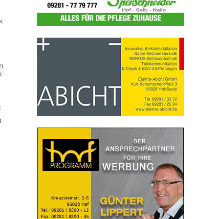
k
n
x-
z
u