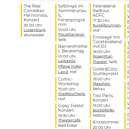
The Real
Selblinge im
Feierabend-
Comedian
Sommerurlau
Radtour,
Harmonists,
b,
ADFC
Konzert
Ferienprogra
17:30 Uhr
mm
20:00 Uhr
Kugelbrunnen
,
Luisenburg
,
10:00 Uhr
Hof
Porzellanikon
,
Wunsiedel
Finissage mit
Selb
Cocktailabend
Barrierefreihei
mit DJ
t, Beratertag
18:00 Uhr
10:00 Uhr
Rosenthal-
Leitstelle
Theater
, Selb
Pflege Hofer
Goller&Götz,
Land
, Hof
Stuhlkonzert
Comic-
19:00 Uhr
Workshop
Maxplatz
,
Rehau
15:00 Uhr
r
Stadtbücherei
,
Two Parts,
Hof
Konzert
Gipsy Fiesta!
19:00 Uhr
Konzert
Bockpfeifer
,
Selbitz
19:30 Uhr
Theatercafé
,
Kinosommer
r
Bad Elster
20:00 Uhr