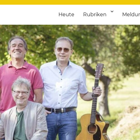
Heute
Rubriken
Meldu
franken. Täglich aktuelle Termine von Kultur bis Sport, von Theater
nstaltungsportal für Hochfran