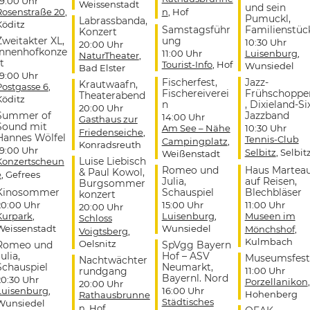
19:00 Uhr
Weissenstadt
und sein
Rosenstraße 20
,
n
, Hof
Pumuckl,
Labrassbanda,
Köditz
Samstagsführ
Familienstüc
Konzert
Zweitakter XL,
ung
10:30 Uhr
20:00 Uhr
Innenhofkonze
11:00 Uhr
Luisenburg
,
NaturTheater
,
t
Tourist-Info
, Hof
Wunsiedel
Bad Elster
19:00 Uhr
Fischerfest,
Jazz-
Krautwaafn,
Postgasse 6
,
Fischereiverei
Frühschoppe
Theaterabend
Köditz
n
, Dixieland-Si
20:00 Uhr
Summer of
Jazzband
14:00 Uhr
Gasthaus zur
Sound mit
Am See – Nähe
10:30 Uhr
Friedenseiche
,
Hannes Wölfel
Tennis-Club
Campingplatz
,
Konradsreuth
19:00 Uhr
Selbitz
, Selbit
Weißenstadt
Luise Liebisch
Konzertscheun
Romeo und
Haus Martea
& Paul Kowol,
e
, Gefrees
Julia,
auf Reisen,
Burgsommer
Kinosommer
Schauspiel
Blechbläser
konzert
20:00 Uhr
15:00 Uhr
11:00 Uhr
20:00 Uhr
Kurpark
,
Luisenburg
,
Museen im
Schloss
Weissenstadt
Wunsiedel
Mönchshof
,
Voigtsberg
,
Kulmbach
Oelsnitz
Romeo und
SpVgg Bayern
ulia,
Hof – ASV
Museumsfest
Nachtwächter
Schauspiel
Neumarkt,
rundgang
11:00 Uhr
Bayernl. Nord
20:30 Uhr
Porzellanikon
,
20:00 Uhr
Luisenburg
,
16:00 Uhr
Hohenberg
Rathausbrunne
Städtisches
Wunsiedel
n
, Hof