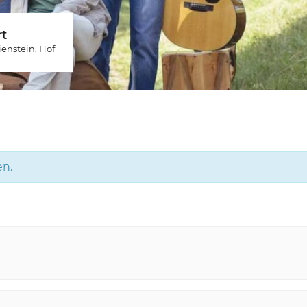
t
ienstein
, Hof
en.