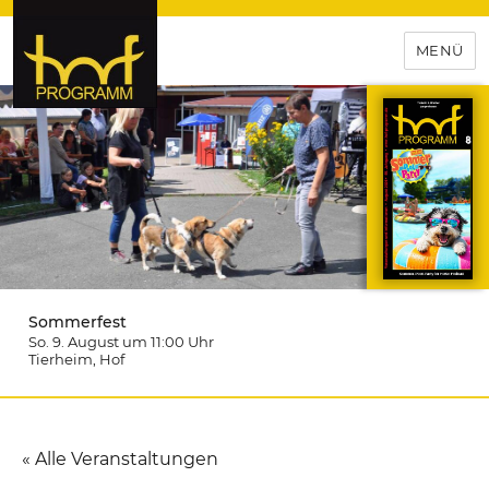
MENÜ
hof-programm – das
Veranstaltungsportal für
Hochfranken
Sommerfest
So. 9. August um 11:00
Uhr
Tierheim
, Hof
« Alle Veranstaltungen