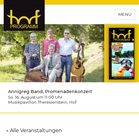
MENÜ
hof-programm – das
Veranstaltungsportal für
Hochfranken
Annigreg Band, Promenadenkonzert
So. 16. August um 11:00
Uhr
Musikpavillon Theresienstein
, Hof
« Alle Veranstaltungen