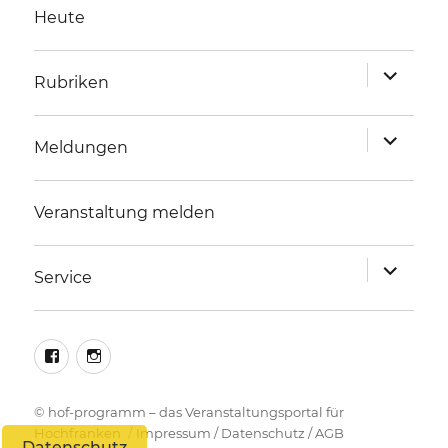
Heute
Unterme
Rubriken
anzeigen
Unterme
Meldungen
anzeigen
Veranstaltung melden
Unterme
Service
anzeigen
facebook
instagram
©
hof-programm – das Veranstaltungsportal für
Hochfranken
Impressum
/
Datenschutz
/
AGB
Datenschutz