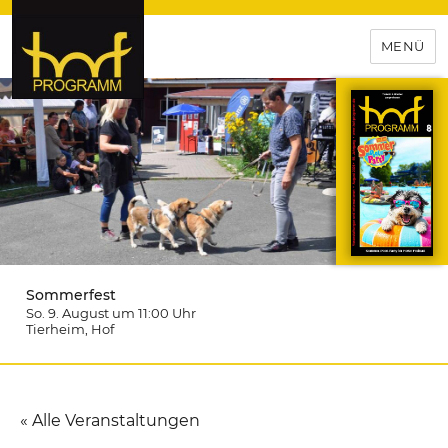
MENÜ
hof-programm – das
Veranstaltungsportal für
Hochfranken
Sommerfest
So. 9. August um 11:00
Uhr
Tierheim
, Hof
« Alle Veranstaltungen