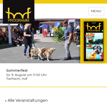
MENÜ
hof-programm – das
Veranstaltungsportal für
Hochfranken
Sommerfest
So. 9. August um 11:00
Uhr
Tierheim
, Hof
« Alle Veranstaltungen