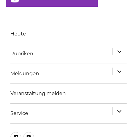
Heute
Unterme
Rubriken
anzeigen
Unterme
Meldungen
anzeigen
Veranstaltung melden
Unterme
Service
anzeigen
facebook
instagram