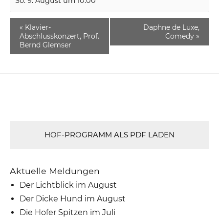
So. 9. August um 10:00
«
Klavier-
Daphne de Luxe,
Abschlusskonzert, Prof.
Comedy
»
Bernd Glemser
HOF-PROGRAMM ALS PDF LADEN
Aktuelle Meldungen
Der Lichtblick im August
Der Dicke Hund im August
Die Hofer Spitzen im Juli