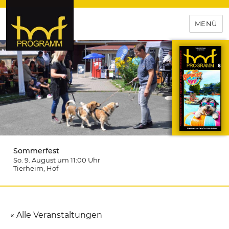
MENÜ
hof-programm – das
Veranstaltungsportal für
Hochfranken
Sommerfest
So. 9. August um 11:00
Uhr
Tierheim
, Hof
« Alle Veranstaltungen