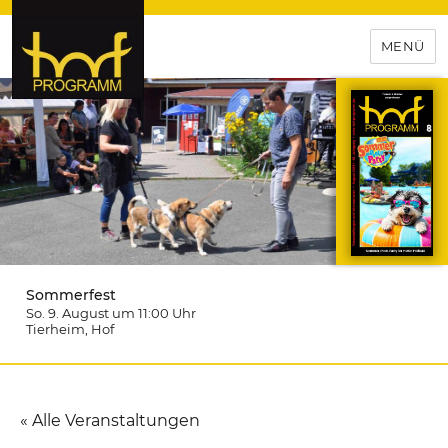
MENÜ
hof-programm – das
Veranstaltungsportal für
Hochfranken
Sommerfest
So. 9. August um 11:00
Uhr
Tierheim
, Hof
« Alle Veranstaltungen