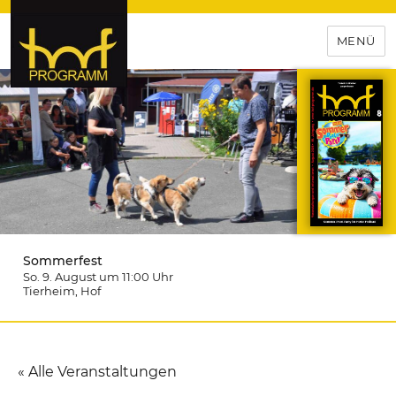
MENÜ
hof-programm – das
Veranstaltungsportal für
Hochfranken
Sommerfest
So. 9. August um 11:00
Uhr
Tierheim
, Hof
« Alle Veranstaltungen