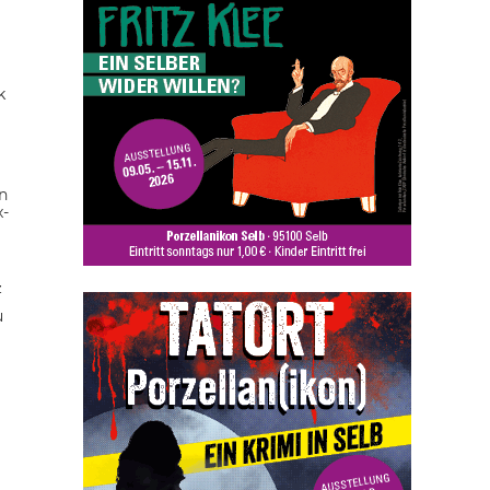
k
n
x-
z
u