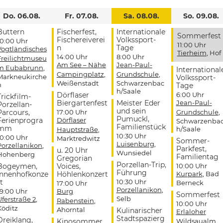
Do. 06.08.
Fr. 07.08.
Sa. 08.08.
So. 09.08.
Buttern
Fischerfest,
Internationale
Sommerfest
Fischereiverei
Volkssport-
10:00 Uhr
11:00 Uhr
n
Tage
Vogtländisches
Tierheim
, Hof
14:00 Uhr
8:00 Uhr
Freilichtmuseu
Am See – Nähe
Jean-Paul-
m Eubabrunn
,
International
Campingplatz
,
Grundschule
,
Markneukirche
Volkssport-
Weißenstadt
Schwarzenbac
n
Tage
h/Saale
Dörflaser
6:00 Uhr
Trickfilm-
Biergartenfest
Meister Eder
Jean-Paul-
Porzellan-
und sein
Parcours,
17:00 Uhr
Grundschule
,
Pumuckl,
Ferienprogra
Dörflaser
Schwarzenba
Familienstück
mm
h/Saale
Hauptstraße
,
10:30 Uhr
10:00 Uhr
Marktredwitz
Sommer-
Luisenburg
,
Porzellanikon
,
Parkfest,
u. 20 Uhr
Wunsiedel
Hohenberg
Familientag
Gregorian
Porzellan-Trip,
Bogeymen,
Voices,
10:00 Uhr
Führung
Innenhofkonze
Höhlenkonzert
Kurpark
, Bad
t
10:30 Uhr
Berneck
17:00 Uhr
Porzellanikon
,
19:00 Uhr
Burg
Sommerfest
Selb
Uferstraße 2
,
Rabenstein
,
10:00 Uhr
Köditz
Ahorntal
Kulinarischer
Erlaloher
Stadtspazierg
Dreiklang,
Kinosommer
Wildsaualm
,