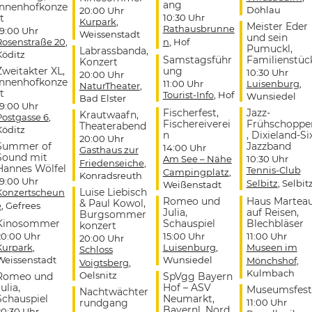
ang
Innenhofkonze
Döhlau
20:00 Uhr
t
10:30 Uhr
Kurpark
,
Meister Eder
Rathausbrunne
19:00 Uhr
Weissenstadt
und sein
Rosenstraße 20
,
n
, Hof
Pumuckl,
Labrassbanda,
Köditz
Samstagsführ
Familienstüc
Konzert
Zweitakter XL,
ung
10:30 Uhr
20:00 Uhr
Innenhofkonze
11:00 Uhr
Luisenburg
,
NaturTheater
,
t
Tourist-Info
, Hof
Wunsiedel
Bad Elster
19:00 Uhr
Fischerfest,
Jazz-
Krautwaafn,
Postgasse 6
,
Fischereiverei
Frühschoppe
Theaterabend
Köditz
n
, Dixieland-Si
20:00 Uhr
Summer of
Jazzband
14:00 Uhr
Gasthaus zur
Sound mit
Am See – Nähe
10:30 Uhr
Friedenseiche
,
Hannes Wölfel
Tennis-Club
Campingplatz
,
Konradsreuth
19:00 Uhr
Selbitz
, Selbit
Weißenstadt
Luise Liebisch
Konzertscheun
Romeo und
Haus Martea
& Paul Kowol,
e
, Gefrees
Julia,
auf Reisen,
Burgsommer
Kinosommer
Schauspiel
Blechbläser
konzert
20:00 Uhr
15:00 Uhr
11:00 Uhr
20:00 Uhr
Kurpark
,
Luisenburg
,
Museen im
Schloss
Weissenstadt
Wunsiedel
Mönchshof
,
Voigtsberg
,
Kulmbach
Oelsnitz
Romeo und
SpVgg Bayern
ulia,
Hof – ASV
Museumsfest
Nachtwächter
Schauspiel
Neumarkt,
rundgang
11:00 Uhr
Bayernl. Nord
20:30 Uhr