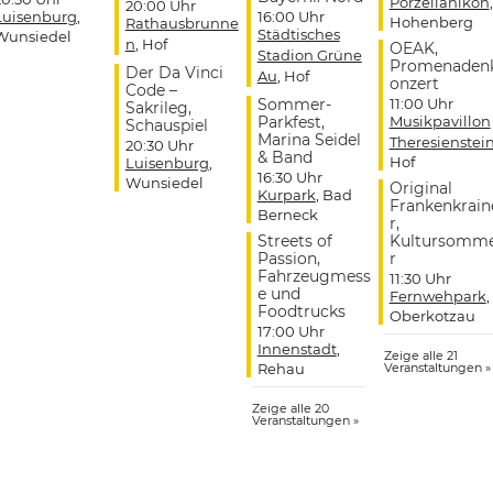
Porzellanikon
,
20:00 Uhr
Luisenburg
,
16:00 Uhr
Hohenberg
Rathausbrunne
Städtisches
Wunsiedel
n
, Hof
OEAK,
Stadion Grüne
Promenaden
Der Da Vinci
Au
, Hof
onzert
Code –
Sommer-
11:00 Uhr
Sakrileg,
Parkfest,
Musikpavillon
Schauspiel
Marina Seidel
Theresienstei
20:30 Uhr
& Band
Hof
Luisenburg
,
16:30 Uhr
Wunsiedel
Original
Kurpark
, Bad
Frankenkrain
Berneck
r,
Streets of
Kultursomm
Passion,
r
Fahrzeugmess
11:30 Uhr
e und
Fernwehpark
,
Foodtrucks
Oberkotzau
17:00 Uhr
Innenstadt
,
Zeige alle 21
Rehau
Veranstaltungen »
Zeige alle 20
Veranstaltungen »