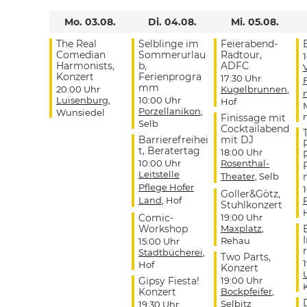
Mo. 03.08.
Di. 04.08.
Mi. 05.08.
The Real
Selblinge im
Feierabend-
Comedian
Sommerurlau
Radtour,
Harmonists,
b,
ADFC
Konzert
Ferienprogra
17:30 Uhr
mm
20:00 Uhr
Kugelbrunnen
,
Luisenburg
,
10:00 Uhr
Hof
Porzellanikon
,
Wunsiedel
Finissage mit
Selb
Cocktailabend
Barrierefreihei
mit DJ
t, Beratertag
18:00 Uhr
10:00 Uhr
Rosenthal-
Leitstelle
Theater
, Selb
Pflege Hofer
Goller&Götz,
Land
, Hof
Stuhlkonzert
Comic-
19:00 Uhr
Workshop
Maxplatz
,
Rehau
15:00 Uhr
r
Stadtbücherei
,
Two Parts,
Hof
Konzert
Gipsy Fiesta!
19:00 Uhr
Konzert
Bockpfeifer
,
Selbitz
19:30 Uhr