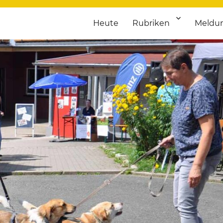
Heute
Rubriken
Meldu
franken. Täglich aktuelle Termine von Kultur bis Sport, von Theater
nstaltungsportal für Hochfran