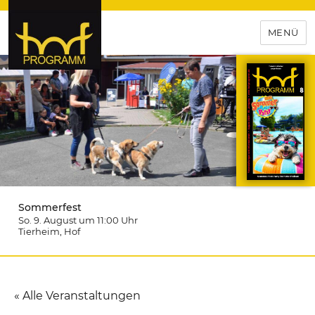
MENÜ
hof-programm – das
Veranstaltungsportal für
Hochfranken
Sommerfest
So. 9. August um 11:00
Uhr
Tierheim
, Hof
« Alle Veranstaltungen