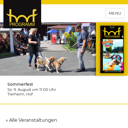
MENÜ
hof-programm – das
Veranstaltungsportal für
Hochfranken
Sommerfest
So. 9. August um 11:00
Uhr
Tierheim
, Hof
« Alle Veranstaltungen