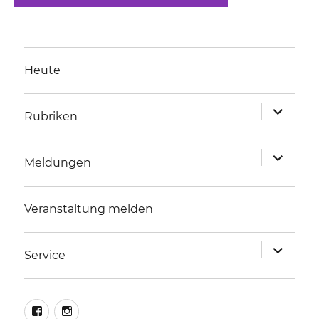
Heute
Unterme
Rubriken
anzeigen
Unterme
Meldungen
anzeigen
Veranstaltung melden
Unterme
Service
anzeigen
facebook
instagram