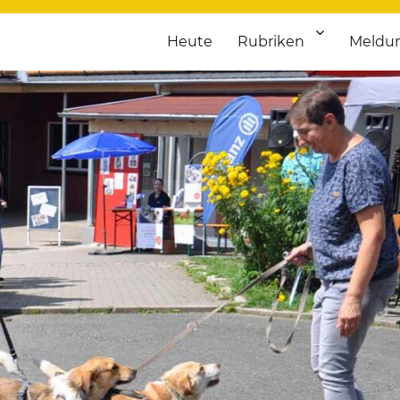
Heute
Rubriken
Meldu
franken. Täglich aktuelle Termine von Kultur bis Sport, von Theater
nstaltungsportal für Hochfran