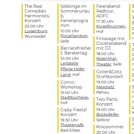
The Real
Selblinge im
Feierabend-
Comedian
Sommerurlau
Radtour,
Harmonists,
b,
ADFC
Konzert
Ferienprogra
17:30 Uhr
mm
20:00 Uhr
Kugelbrunnen
,
Luisenburg
,
10:00 Uhr
Hof
Porzellanikon
,
Wunsiedel
Finissage mit
Selb
Cocktailabend
Barrierefreihei
mit DJ
t, Beratertag
18:00 Uhr
10:00 Uhr
Rosenthal-
Leitstelle
Theater
, Selb
Pflege Hofer
Goller&Götz,
Land
, Hof
Stuhlkonzert
Comic-
19:00 Uhr
Workshop
Maxplatz
,
Rehau
15:00 Uhr
r
Stadtbücherei
,
Two Parts,
Hof
Konzert
Gipsy Fiesta!
19:00 Uhr
Konzert
Bockpfeifer
,
Selbitz
19:30 Uhr
Theatercafé
,
Kinosommer
r
Bad Elster
20:00 Uhr