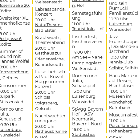
19:00 Uhr
Weissenstadt
und sein
Rosenstraße 20
,
n
, Hof
Pumuckl,
Labrassbanda,
Köditz
Samstagsführ
Familienstüc
Konzert
Zweitakter XL,
ung
10:30 Uhr
20:00 Uhr
Innenhofkonze
11:00 Uhr
Luisenburg
,
NaturTheater
,
t
Tourist-Info
, Hof
Wunsiedel
Bad Elster
19:00 Uhr
Fischerfest,
Jazz-
Krautwaafn,
Postgasse 6
,
Fischereiverei
Frühschoppe
Theaterabend
Köditz
n
, Dixieland-Si
20:00 Uhr
Summer of
Jazzband
14:00 Uhr
Gasthaus zur
Sound mit
Am See – Nähe
10:30 Uhr
Friedenseiche
,
Hannes Wölfel
Tennis-Club
Campingplatz
,
Konradsreuth
19:00 Uhr
Selbitz
, Selbit
Weißenstadt
Luise Liebisch
Konzertscheun
Romeo und
Haus Martea
& Paul Kowol,
e
, Gefrees
Julia,
auf Reisen,
Burgsommer
Kinosommer
Schauspiel
Blechbläser
konzert
20:00 Uhr
15:00 Uhr
11:00 Uhr
20:00 Uhr
Kurpark
,
Luisenburg
,
Museen im
Schloss
Weissenstadt
Wunsiedel
Mönchshof
,
Voigtsberg
,
Kulmbach
Oelsnitz
Romeo und
SpVgg Bayern
ulia,
Hof – ASV
Museumsfest
Nachtwächter
Schauspiel
Neumarkt,
rundgang
11:00 Uhr
Bayernl. Nord
20:30 Uhr
Porzellanikon
,
20:00 Uhr
Luisenburg
,
16:00 Uhr
Hohenberg
Rathausbrunne
Städtisches
Wunsiedel
n
, Hof