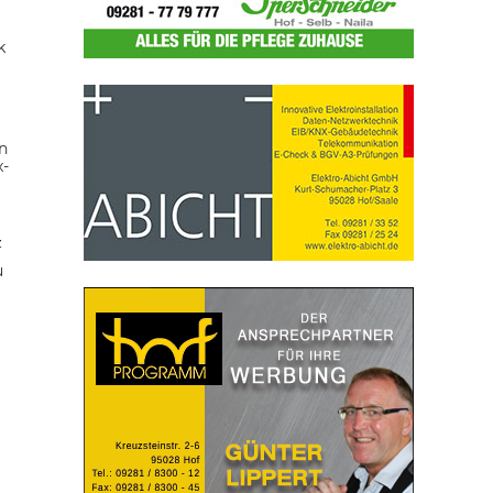
k
n
x-
z
u