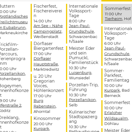
Buttern
Fischerfest,
Internationale
Sommerfest
Fischereiverei
Volkssport-
10:00 Uhr
11:00 Uhr
n
Tage
Vogtländisches
Tierheim
, Hof
14:00 Uhr
8:00 Uhr
Freilichtmuseu
Am See – Nähe
Jean-Paul-
m Eubabrunn
,
International
Campingplatz
,
Grundschule
,
Markneukirche
Volkssport-
Weißenstadt
Schwarzenbac
n
Tage
h/Saale
Dörflaser
6:00 Uhr
Trickfilm-
Biergartenfest
Meister Eder
Jean-Paul-
Porzellan-
und sein
Parcours,
17:00 Uhr
Grundschule
,
Pumuckl,
Ferienprogra
Dörflaser
Schwarzenba
Familienstück
mm
h/Saale
Hauptstraße
,
10:30 Uhr
10:00 Uhr
Marktredwitz
Sommer-
Luisenburg
,
Porzellanikon
,
Parkfest,
u. 20 Uhr
Wunsiedel
Hohenberg
Familientag
Gregorian
Porzellan-Trip,
Bogeymen,
Voices,
10:00 Uhr
Führung
Innenhofkonze
Höhlenkonzert
Kurpark
, Bad
t
10:30 Uhr
Berneck
17:00 Uhr
Porzellanikon
,
19:00 Uhr
Burg
Sommerfest
Selb
Uferstraße 2
,
Rabenstein
,
10:00 Uhr
Köditz
Ahorntal
Kulinarischer
Erlaloher
Stadtspazierg
Dreiklang,
Kinosommer
Wildsaualm
,
ang
Innenhofkonze
Döhlau
20:00 Uhr
t
10:30 Uhr
Kurpark
,
Meister Eder
Rathausbrunne