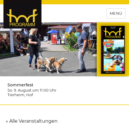
MENÜ
hof-programm – das
Veranstaltungsportal für
Hochfranken
Sommerfest
So. 9. August um 11:00
Uhr
Tierheim
, Hof
« Alle Veranstaltungen