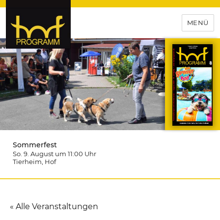
MENÜ
hof-programm – das
Veranstaltungsportal für
Hochfranken
Sommerfest
So. 9. August um 11:00
Uhr
Tierheim
, Hof
« Alle Veranstaltungen