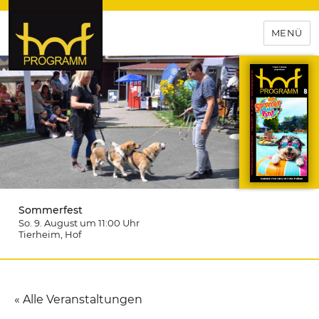
MENÜ
hof-programm – das
Veranstaltungsportal für
Hochfranken
Sommerfest
So. 9. August um 11:00
Uhr
Tierheim
, Hof
« Alle Veranstaltungen