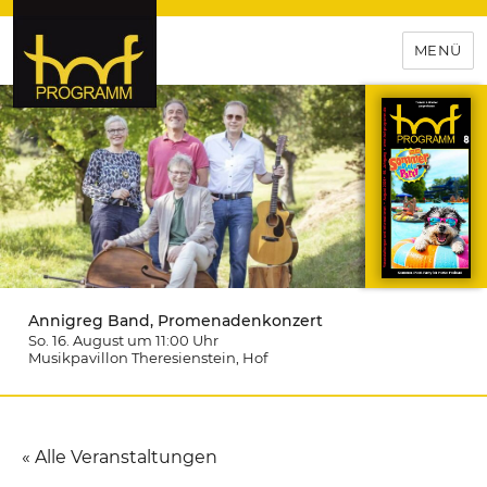
MENÜ
hof-programm – das
Veranstaltungsportal für
Hochfranken
Annigreg Band, Promenadenkonzert
So. 16. August um 11:00
Uhr
Musikpavillon Theresienstein
, Hof
« Alle Veranstaltungen