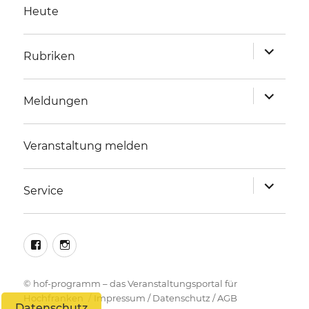
Heute
Unterme
Rubriken
anzeigen
Unterme
Meldungen
anzeigen
Veranstaltung melden
Unterme
Service
anzeigen
facebook
instagram
©
hof-programm – das Veranstaltungsportal für
Hochfranken
Impressum
/
Datenschutz
/
AGB
Datenschutz