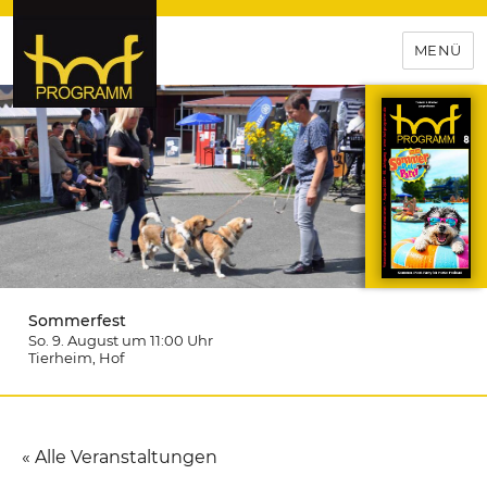
MENÜ
hof-programm – das
Veranstaltungsportal für
Hochfranken
Sommerfest
So. 9. August um 11:00
Uhr
Tierheim
, Hof
« Alle Veranstaltungen