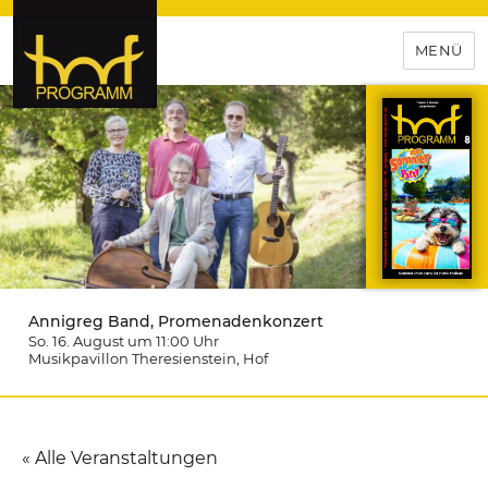
MENÜ
hof-programm – das
Veranstaltungsportal für
Hochfranken
Annigreg Band, Promenadenkonzert
So. 16. August um 11:00
Uhr
Musikpavillon Theresienstein
, Hof
« Alle Veranstaltungen