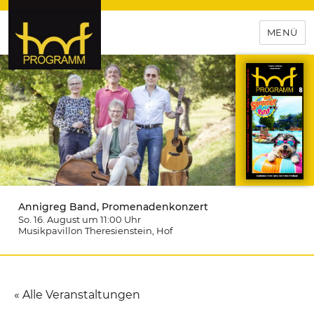
MENÜ
hof-programm – das
Veranstaltungsportal für
Hochfranken
Annigreg Band, Promenadenkonzert
So. 16. August um 11:00
Uhr
Musikpavillon Theresienstein
, Hof
« Alle Veranstaltungen