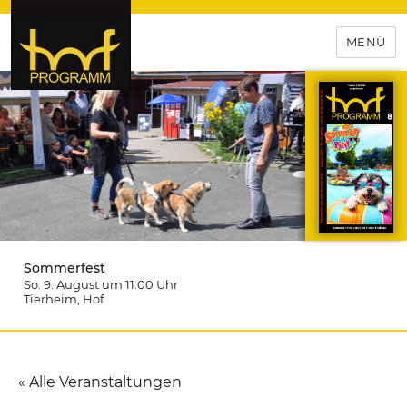
MENÜ
hof-programm – das
Veranstaltungsportal für
Hochfranken
Sommerfest
So. 9. August um 11:00
Uhr
Tierheim
, Hof
« Alle Veranstaltungen