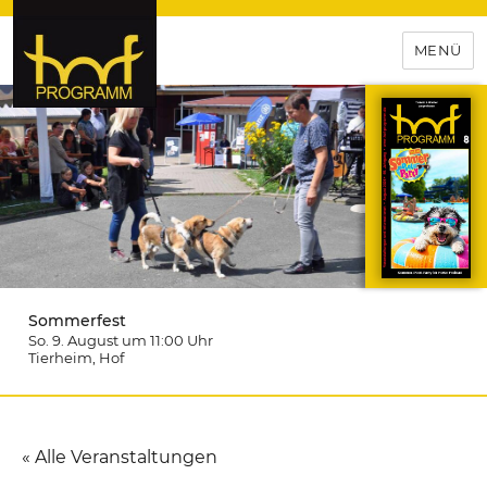
MENÜ
hof-programm – das
Veranstaltungsportal für
Hochfranken
Sommerfest
So. 9. August um 11:00
Uhr
Tierheim
, Hof
« Alle Veranstaltungen