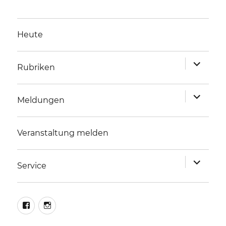
Heute
Unterme
Rubriken
anzeigen
Unterme
Meldungen
anzeigen
Veranstaltung melden
Unterme
Service
anzeigen
facebook
instagram