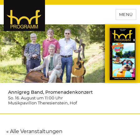
MENÜ
hof-programm – das
Veranstaltungsportal für
Hochfranken
Annigreg Band, Promenadenkonzert
So. 16. August um 11:00
Uhr
Musikpavillon Theresienstein
, Hof
« Alle Veranstaltungen