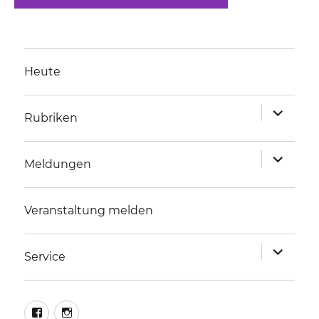
Heute
Unterme
Rubriken
anzeigen
Unterme
Meldungen
anzeigen
Veranstaltung melden
Unterme
Service
anzeigen
facebook
instagram