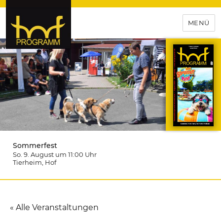
MENÜ
hof-programm – das
Veranstaltungsportal für
Hochfranken
Sommerfest
So. 9. August um 11:00
Uhr
Tierheim
, Hof
« Alle Veranstaltungen