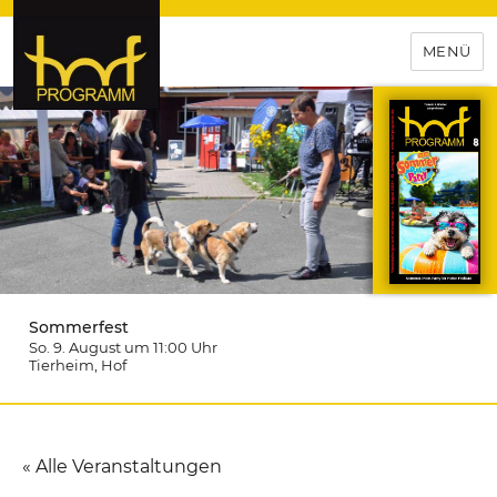
MENÜ
hof-programm – das
Veranstaltungsportal für
Hochfranken
Sommerfest
So. 9. August um 11:00
Uhr
Tierheim
, Hof
« Alle Veranstaltungen