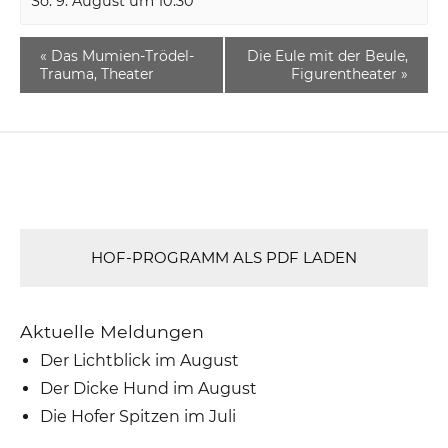
So. 9. August um 10:30
«
Das Mumien-Trödel-
Die Eule mit der Beule,
Trauma, Theater
Figurentheater
»
HOF-PROGRAMM ALS PDF LADEN
Aktuelle Meldungen
Der Lichtblick im August
Der Dicke Hund im August
Die Hofer Spitzen im Juli