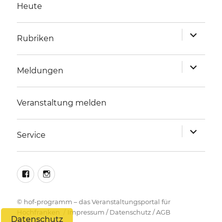
Heute
Unterme
Rubriken
anzeigen
Unterme
Meldungen
anzeigen
Veranstaltung melden
Unterme
Service
anzeigen
facebook
instagram
©
hof-programm – das Veranstaltungsportal für
Hochfranken
Impressum
/
Datenschutz
/
AGB
Datenschutz