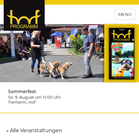
MENÜ
hof-programm – das
Veranstaltungsportal für
Hochfranken
Sommerfest
So. 9. August um 11:00
Uhr
Tierheim
, Hof
« Alle Veranstaltungen