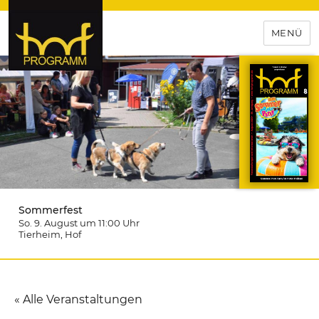
MENÜ
hof-programm – das
Veranstaltungsportal für
Hochfranken
Sommerfest
So. 9. August um 11:00
Uhr
Tierheim
, Hof
« Alle Veranstaltungen