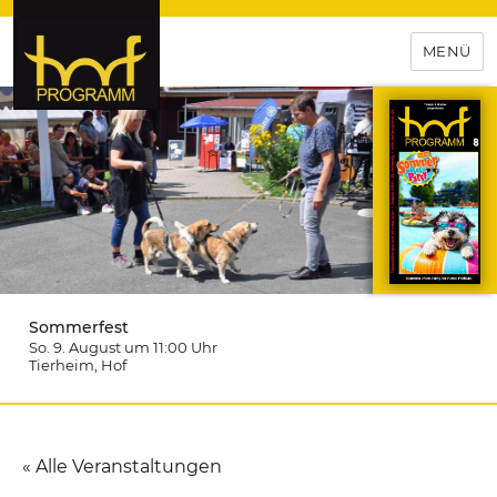
MENÜ
hof-programm – das
Veranstaltungsportal für
Hochfranken
Sommerfest
So. 9. August um 11:00
Uhr
Tierheim
, Hof
« Alle Veranstaltungen