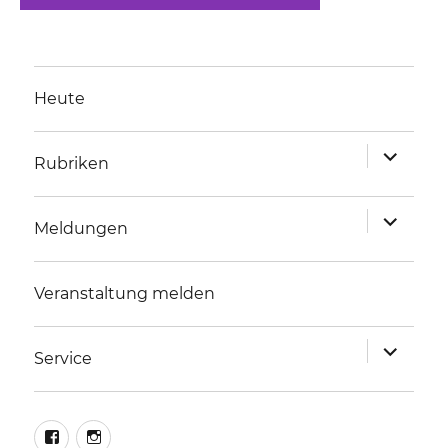
Heute
Unterme
Rubriken
anzeigen
Unterme
Meldungen
anzeigen
Veranstaltung melden
Unterme
Service
anzeigen
facebook
instagram