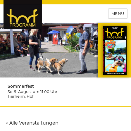
MENÜ
hof-programm – das
Veranstaltungsportal für
Hochfranken
Sommerfest
So. 9. August um 11:00
Uhr
Tierheim
, Hof
« Alle Veranstaltungen