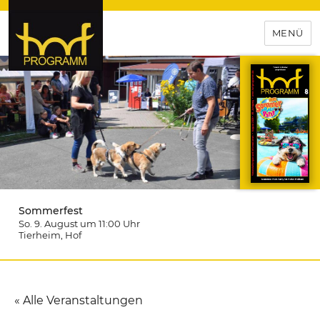
MENÜ
hof-programm – das
Veranstaltungsportal für
Hochfranken
Sommerfest
So. 9. August um 11:00
Uhr
Tierheim
, Hof
« Alle Veranstaltungen