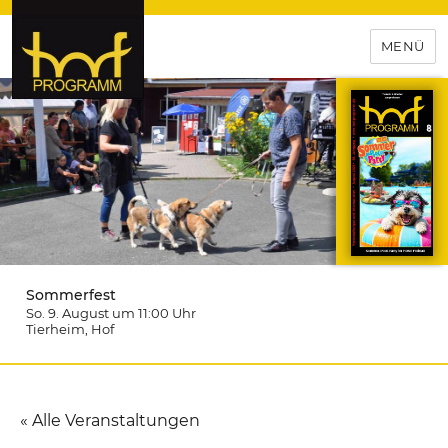
MENÜ
hof-programm – das
Veranstaltungsportal für
Hochfranken
Sommerfest
So. 9. August um 11:00
Uhr
Tierheim
, Hof
« Alle Veranstaltungen