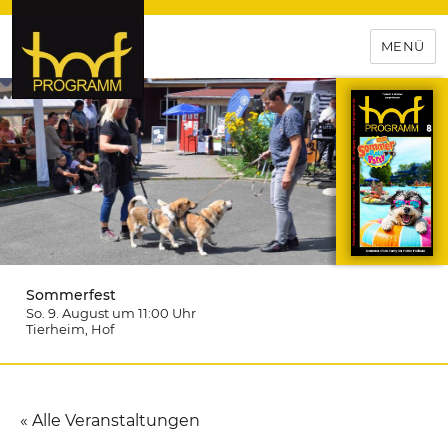
MENÜ
hof-programm – das
Veranstaltungsportal für
Hochfranken
Sommerfest
So. 9. August um 11:00
Uhr
Tierheim
, Hof
« Alle Veranstaltungen