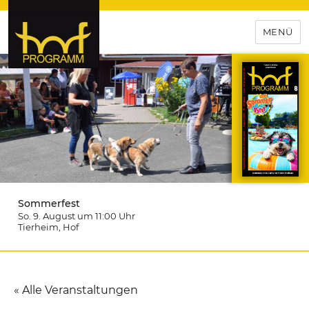
MENÜ
hof-programm – das
Veranstaltungsportal für
Hochfranken
Sommerfest
So. 9. August um 11:00
Uhr
Tierheim
, Hof
« Alle Veranstaltungen