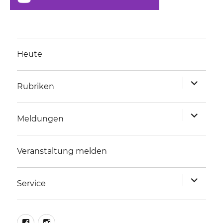
Heute
Unterme
Rubriken
anzeigen
Unterme
Meldungen
anzeigen
Veranstaltung melden
Unterme
Service
anzeigen
facebook
instagram