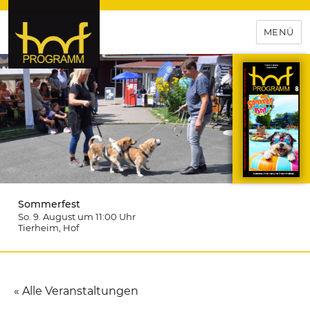
MENÜ
hof-programm – das
Veranstaltungsportal für
Hochfranken
Sommerfest
So. 9. August um 11:00
Uhr
Tierheim
, Hof
« Alle Veranstaltungen