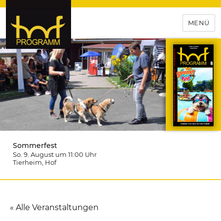
MENÜ
hof-programm – das
Veranstaltungsportal für
Hochfranken
Sommerfest
So. 9. August um 11:00
Uhr
Tierheim
, Hof
« Alle Veranstaltungen