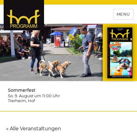
MENÜ
hof-programm – das
Veranstaltungsportal für
Hochfranken
Sommerfest
So. 9. August um 11:00
Uhr
Tierheim
, Hof
« Alle Veranstaltungen