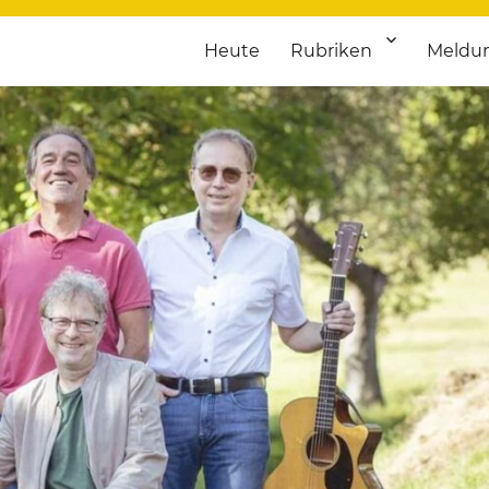
Heute
Rubriken
Meldu
franken. Täglich aktuelle Termine von Kultur bis Sport, von Theater
nstaltungsportal für Hochfran