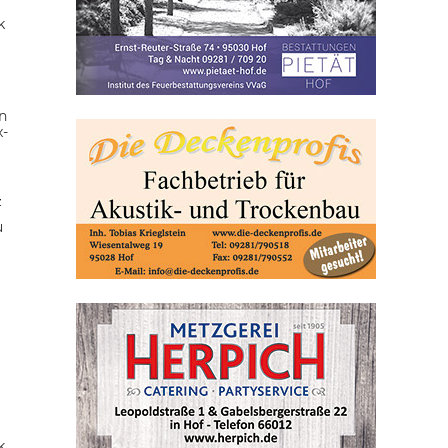
k
n
x-
z
u
k