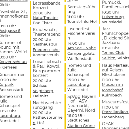
Pumuckl,
Labrassbanda,
Köditz
Samstagsführ
Familienstüc
Konzert
Zweitakter XL,
ung
10:30 Uhr
20:00 Uhr
Innenhofkonze
11:00 Uhr
Luisenburg
,
NaturTheater
,
t
Tourist-Info
, Hof
Wunsiedel
Bad Elster
19:00 Uhr
Fischerfest,
Jazz-
Krautwaafn,
Postgasse 6
,
Fischereiverei
Frühschoppe
Theaterabend
Köditz
n
, Dixieland-Si
20:00 Uhr
Summer of
Jazzband
14:00 Uhr
Gasthaus zur
Sound mit
Am See – Nähe
10:30 Uhr
Friedenseiche
,
Hannes Wölfel
Tennis-Club
Campingplatz
,
Konradsreuth
19:00 Uhr
Selbitz
, Selbit
Weißenstadt
Luise Liebisch
Konzertscheun
Romeo und
Haus Martea
& Paul Kowol,
e
, Gefrees
Julia,
auf Reisen,
Burgsommer
Kinosommer
Schauspiel
Blechbläser
konzert
20:00 Uhr
15:00 Uhr
11:00 Uhr
20:00 Uhr
Kurpark
,
Luisenburg
,
Museen im
Schloss
Weissenstadt
Wunsiedel
Mönchshof
,
Voigtsberg
,
Kulmbach
Oelsnitz
Romeo und
SpVgg Bayern
ulia,
Hof – ASV
Museumsfest
Nachtwächter
Schauspiel
Neumarkt,
rundgang
11:00 Uhr
Bayernl. Nord
20:30 Uhr
Porzellanikon
,
20:00 Uhr
Luisenburg
,
16:00 Uhr
Hohenberg
Rathausbrunne
Städtisches
Wunsiedel
n
, Hof
OEAK,
Stadion Grüne
Promenaden