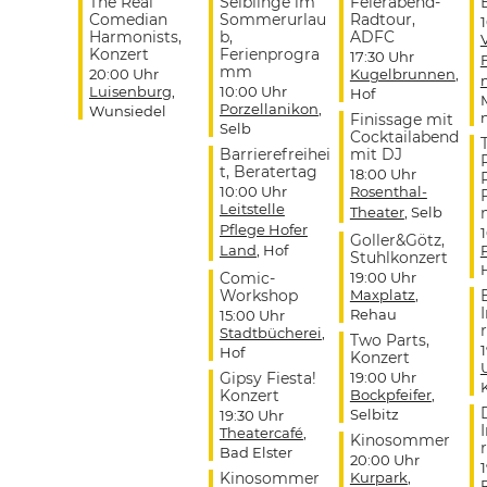
The Real
Selblinge im
Feierabend-
Comedian
Sommerurlau
Radtour,
Harmonists,
b,
ADFC
Konzert
Ferienprogra
17:30 Uhr
mm
20:00 Uhr
Kugelbrunnen
,
Luisenburg
,
10:00 Uhr
Hof
Porzellanikon
,
Wunsiedel
Finissage mit
Selb
Cocktailabend
Barrierefreihei
mit DJ
t, Beratertag
18:00 Uhr
10:00 Uhr
Rosenthal-
Leitstelle
Theater
, Selb
Pflege Hofer
Goller&Götz,
Land
, Hof
Stuhlkonzert
Comic-
19:00 Uhr
Workshop
Maxplatz
,
Rehau
15:00 Uhr
r
Stadtbücherei
,
Two Parts,
Hof
Konzert
Gipsy Fiesta!
19:00 Uhr
Konzert
Bockpfeifer
,
Selbitz
19:30 Uhr
Theatercafé
,
Kinosommer
r
Bad Elster
20:00 Uhr
Kinosommer
Kurpark
,