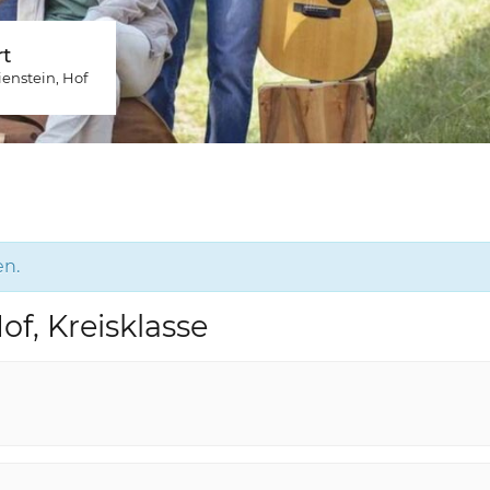
t
ienstein
, Hof
en.
of, Kreisklasse