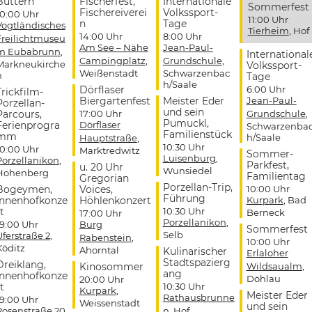
Buttern
Fischerfest,
Internationale
Sommerfest
Fischereiverei
Volkssport-
10:00 Uhr
11:00 Uhr
n
Tage
Vogtländisches
Tierheim
, Hof
14:00 Uhr
8:00 Uhr
Freilichtmuseu
Am See – Nähe
Jean-Paul-
m Eubabrunn
,
International
Campingplatz
,
Grundschule
,
Markneukirche
Volkssport-
Weißenstadt
Schwarzenbac
n
Tage
h/Saale
Dörflaser
6:00 Uhr
Trickfilm-
Biergartenfest
Meister Eder
Jean-Paul-
Porzellan-
und sein
Parcours,
17:00 Uhr
Grundschule
,
Pumuckl,
Ferienprogra
Dörflaser
Schwarzenba
Familienstück
mm
h/Saale
Hauptstraße
,
10:30 Uhr
10:00 Uhr
Marktredwitz
Sommer-
Luisenburg
,
Porzellanikon
,
Parkfest,
u. 20 Uhr
Wunsiedel
Hohenberg
Familientag
Gregorian
Porzellan-Trip,
Bogeymen,
Voices,
10:00 Uhr
Führung
Innenhofkonze
Höhlenkonzert
Kurpark
, Bad
t
10:30 Uhr
Berneck
17:00 Uhr
Porzellanikon
,
19:00 Uhr
Burg
Sommerfest
Selb
Uferstraße 2
,
Rabenstein
,
10:00 Uhr
Köditz
Ahorntal
Kulinarischer
Erlaloher
Stadtspazierg
Dreiklang,
Kinosommer
Wildsaualm
,
ang
Innenhofkonze
Döhlau
20:00 Uhr
t
10:30 Uhr
Kurpark
,
Meister Eder
Rathausbrunne
19:00 Uhr
Weissenstadt
und sein
Rosenstraße 20
,
n
, Hof