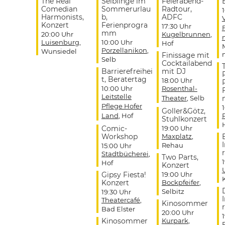
The Real
Selblinge im
Feierabend-
Comedian
Sommerurlau
Radtour,
Harmonists,
b,
ADFC
Konzert
Ferienprogra
17:30 Uhr
mm
20:00 Uhr
Kugelbrunnen
,
Luisenburg
,
10:00 Uhr
Hof
Porzellanikon
,
Wunsiedel
Finissage mit
Selb
Cocktailabend
Barrierefreihei
mit DJ
t, Beratertag
18:00 Uhr
10:00 Uhr
Rosenthal-
Leitstelle
Theater
, Selb
Pflege Hofer
Goller&Götz,
Land
, Hof
Stuhlkonzert
Comic-
19:00 Uhr
Workshop
Maxplatz
,
Rehau
15:00 Uhr
r
Stadtbücherei
,
Two Parts,
Hof
Konzert
Gipsy Fiesta!
19:00 Uhr
Konzert
Bockpfeifer
,
Selbitz
19:30 Uhr
Theatercafé
,
Kinosommer
r
Bad Elster
20:00 Uhr
Kinosommer
Kurpark
,