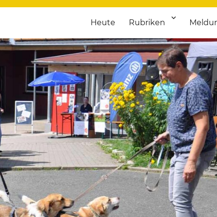
Heute
Rubriken
Meldu
franken. Täglich aktuelle Termine von Kultur bis Sport, von Theater
nstaltungsportal für Hochfran