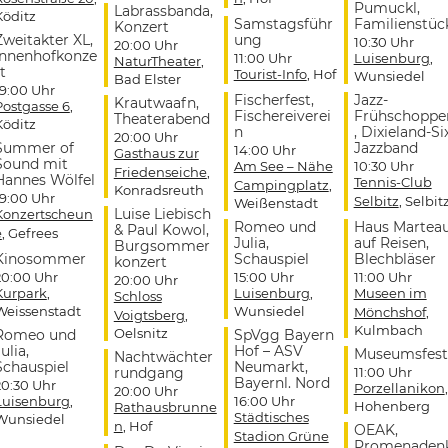
Pumuckl,
Labrassbanda,
Köditz
Samstagsführ
Familienstüc
Konzert
Zweitakter XL,
ung
10:30 Uhr
20:00 Uhr
Innenhofkonze
11:00 Uhr
Luisenburg
,
NaturTheater
,
t
Tourist-Info
, Hof
Wunsiedel
Bad Elster
19:00 Uhr
Fischerfest,
Jazz-
Krautwaafn,
Postgasse 6
,
Fischereiverei
Frühschoppe
Theaterabend
Köditz
n
, Dixieland-Si
20:00 Uhr
Summer of
Jazzband
14:00 Uhr
Gasthaus zur
Sound mit
Am See – Nähe
10:30 Uhr
Friedenseiche
,
Hannes Wölfel
Tennis-Club
Campingplatz
,
Konradsreuth
19:00 Uhr
Selbitz
, Selbit
Weißenstadt
Luise Liebisch
Konzertscheun
Romeo und
Haus Martea
& Paul Kowol,
e
, Gefrees
Julia,
auf Reisen,
Burgsommer
Kinosommer
Schauspiel
Blechbläser
konzert
20:00 Uhr
15:00 Uhr
11:00 Uhr
20:00 Uhr
Kurpark
,
Luisenburg
,
Museen im
Schloss
Weissenstadt
Wunsiedel
Mönchshof
,
Voigtsberg
,
Kulmbach
Oelsnitz
Romeo und
SpVgg Bayern
ulia,
Hof – ASV
Museumsfest
Nachtwächter
Schauspiel
Neumarkt,
rundgang
11:00 Uhr
Bayernl. Nord
20:30 Uhr
Porzellanikon
,
20:00 Uhr
Luisenburg
,
16:00 Uhr
Hohenberg
Rathausbrunne
Städtisches
Wunsiedel
n
, Hof
OEAK,
Stadion Grüne
Promenaden