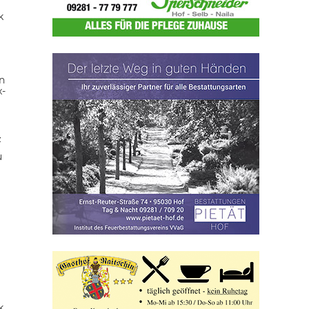
k
n
x-
z
u
k