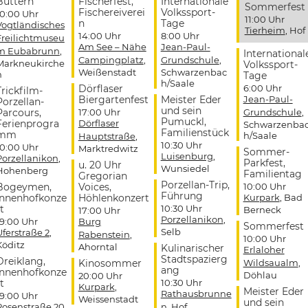
Buttern
Fischerfest,
Internationale
Sommerfest
Fischereiverei
Volkssport-
10:00 Uhr
11:00 Uhr
n
Tage
Vogtländisches
Tierheim
, Hof
14:00 Uhr
8:00 Uhr
Freilichtmuseu
Am See – Nähe
Jean-Paul-
m Eubabrunn
,
International
Campingplatz
,
Grundschule
,
Markneukirche
Volkssport-
Weißenstadt
Schwarzenbac
n
Tage
h/Saale
Dörflaser
6:00 Uhr
Trickfilm-
Biergartenfest
Meister Eder
Jean-Paul-
Porzellan-
und sein
Parcours,
17:00 Uhr
Grundschule
,
Pumuckl,
Ferienprogra
Dörflaser
Schwarzenba
Familienstück
mm
h/Saale
Hauptstraße
,
10:30 Uhr
10:00 Uhr
Marktredwitz
Sommer-
Luisenburg
,
Porzellanikon
,
Parkfest,
u. 20 Uhr
Wunsiedel
Hohenberg
Familientag
Gregorian
Porzellan-Trip,
Bogeymen,
Voices,
10:00 Uhr
Führung
Innenhofkonze
Höhlenkonzert
Kurpark
, Bad
t
10:30 Uhr
Berneck
17:00 Uhr
Porzellanikon
,
19:00 Uhr
Burg
Sommerfest
Selb
Uferstraße 2
,
Rabenstein
,
10:00 Uhr
Köditz
Ahorntal
Kulinarischer
Erlaloher
Stadtspazierg
Dreiklang,
Kinosommer
Wildsaualm
,
ang
Innenhofkonze
Döhlau
20:00 Uhr
t
10:30 Uhr
Kurpark
,
Meister Eder
Rathausbrunne
19:00 Uhr
Weissenstadt
und sein
Rosenstraße 20
,
n
, Hof