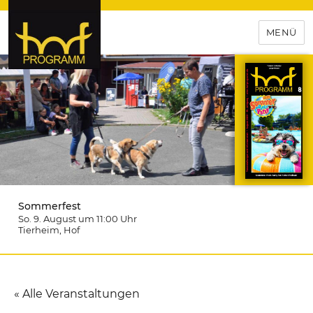
MENÜ
hof-programm – das
Veranstaltungsportal für
Hochfranken
Sommerfest
So. 9. August um 11:00
Uhr
Tierheim
, Hof
« Alle Veranstaltungen