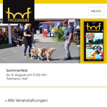
MENÜ
hof-programm – das
Veranstaltungsportal für
Hochfranken
Sommerfest
So. 9. August um 11:00
Uhr
Tierheim
, Hof
« Alle Veranstaltungen