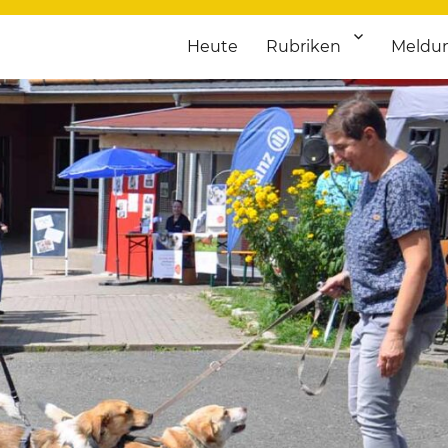
Heute
Rubriken
Meldu
franken. Täglich aktuelle Termine von Kultur bis Sport, von Theater
nstaltungsportal für Hochfran