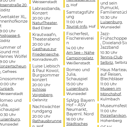
19:00 Uhr
Weissenstadt
und sein
Rosenstraße 20
,
n
, Hof
Pumuckl,
Labrassbanda,
Köditz
Samstagsführ
Familienstüc
Konzert
Zweitakter XL,
ung
10:30 Uhr
20:00 Uhr
Innenhofkonze
11:00 Uhr
Luisenburg
,
NaturTheater
,
t
Tourist-Info
, Hof
Wunsiedel
Bad Elster
19:00 Uhr
Fischerfest,
Jazz-
Krautwaafn,
Postgasse 6
,
Fischereiverei
Frühschoppe
Theaterabend
Köditz
n
, Dixieland-Si
20:00 Uhr
Summer of
Jazzband
14:00 Uhr
Gasthaus zur
Sound mit
Am See – Nähe
10:30 Uhr
Friedenseiche
,
Hannes Wölfel
Tennis-Club
Campingplatz
,
Konradsreuth
19:00 Uhr
Selbitz
, Selbit
Weißenstadt
Luise Liebisch
Konzertscheun
Romeo und
Haus Martea
& Paul Kowol,
e
, Gefrees
Julia,
auf Reisen,
Burgsommer
Kinosommer
Schauspiel
Blechbläser
konzert
20:00 Uhr
15:00 Uhr
11:00 Uhr
20:00 Uhr
Kurpark
,
Luisenburg
,
Museen im
Schloss
Weissenstadt
Wunsiedel
Mönchshof
,
Voigtsberg
,
Kulmbach
Oelsnitz
Romeo und
SpVgg Bayern
ulia,
Hof – ASV
Museumsfest
Nachtwächter
Schauspiel
Neumarkt,
rundgang
11:00 Uhr
Bayernl. Nord
20:30 Uhr
Porzellanikon
,
20:00 Uhr
Luisenburg
,
16:00 Uhr
Hohenberg
Rathausbrunne
Städtisches
Wunsiedel
n
, Hof