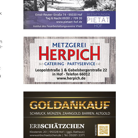
k
n
x-
z
u