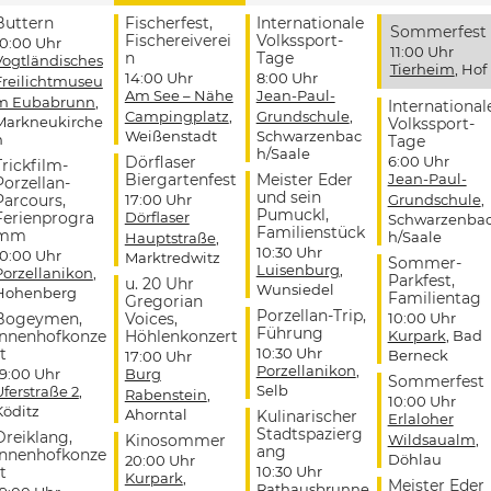
Buttern
Fischerfest,
Internationale
Sommerfest
Fischereiverei
Volkssport-
10:00 Uhr
11:00 Uhr
n
Tage
Vogtländisches
Tierheim
, Hof
14:00 Uhr
8:00 Uhr
Freilichtmuseu
Am See – Nähe
Jean-Paul-
m Eubabrunn
,
International
Campingplatz
,
Grundschule
,
Markneukirche
Volkssport-
Weißenstadt
Schwarzenbac
n
Tage
h/Saale
Dörflaser
6:00 Uhr
Trickfilm-
Biergartenfest
Meister Eder
Jean-Paul-
Porzellan-
und sein
Parcours,
17:00 Uhr
Grundschule
,
Pumuckl,
Ferienprogra
Dörflaser
Schwarzenba
Familienstück
mm
h/Saale
Hauptstraße
,
10:30 Uhr
10:00 Uhr
Marktredwitz
Sommer-
Luisenburg
,
Porzellanikon
,
Parkfest,
u. 20 Uhr
Wunsiedel
Hohenberg
Familientag
Gregorian
Porzellan-Trip,
Bogeymen,
Voices,
10:00 Uhr
Führung
Innenhofkonze
Höhlenkonzert
Kurpark
, Bad
t
10:30 Uhr
Berneck
17:00 Uhr
Porzellanikon
,
19:00 Uhr
Burg
Sommerfest
Selb
Uferstraße 2
,
Rabenstein
,
10:00 Uhr
Köditz
Ahorntal
Kulinarischer
Erlaloher
Stadtspazierg
Dreiklang,
Kinosommer
Wildsaualm
,
ang
Innenhofkonze
Döhlau
20:00 Uhr
t
10:30 Uhr
Kurpark
,
Meister Eder
Rathausbrunne