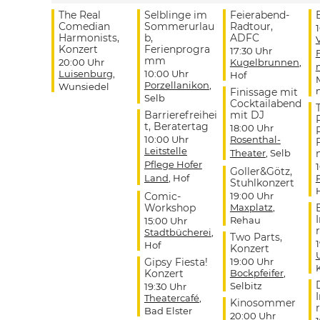
The Real
Selblinge im
Feierabend-
Comedian
Sommerurlau
Radtour,
Harmonists,
b,
ADFC
Konzert
Ferienprogra
17:30 Uhr
mm
20:00 Uhr
Kugelbrunnen
,
Luisenburg
,
10:00 Uhr
Hof
Porzellanikon
,
Wunsiedel
Finissage mit
Selb
Cocktailabend
Barrierefreihei
mit DJ
t, Beratertag
18:00 Uhr
10:00 Uhr
Rosenthal-
Leitstelle
Theater
, Selb
Pflege Hofer
Goller&Götz,
Land
, Hof
Stuhlkonzert
Comic-
19:00 Uhr
Workshop
Maxplatz
,
Rehau
15:00 Uhr
r
Stadtbücherei
,
Two Parts,
Hof
Konzert
Gipsy Fiesta!
19:00 Uhr
Konzert
Bockpfeifer
,
Selbitz
19:30 Uhr
Theatercafé
,
Kinosommer
r
Bad Elster
20:00 Uhr