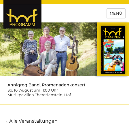
MENÜ
hof-programm – das
Veranstaltungsportal für
Hochfranken
Annigreg Band, Promenadenkonzert
So. 16. August um 11:00
Uhr
Musikpavillon Theresienstein
, Hof
« Alle Veranstaltungen