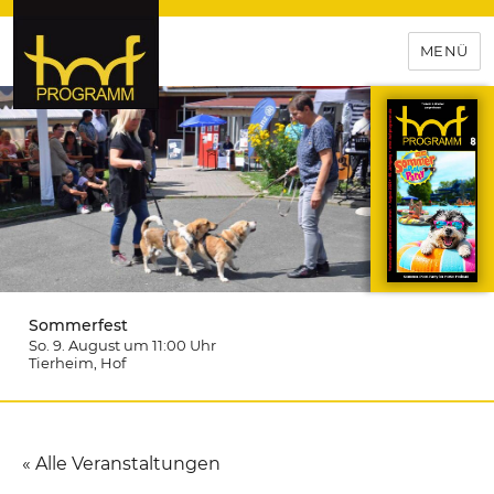
MENÜ
hof-programm – das
Veranstaltungsportal für
Hochfranken
Sommerfest
So. 9. August um 11:00
Uhr
Tierheim
, Hof
« Alle Veranstaltungen