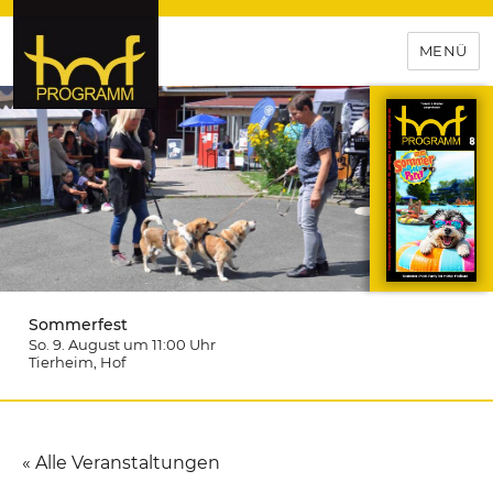
MENÜ
hof-programm – das
Veranstaltungsportal für
Hochfranken
Sommerfest
So. 9. August um 11:00
Uhr
Tierheim
, Hof
« Alle Veranstaltungen