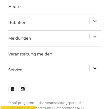
Heute
Unterme
Rubriken
anzeigen
Unterme
Meldungen
anzeigen
Veranstaltung melden
Unterme
Service
anzeigen
facebook
instagram
©
hof-programm – das Veranstaltungsportal für
Hochfranken
Impressum
/
Datenschutz
/
AGB