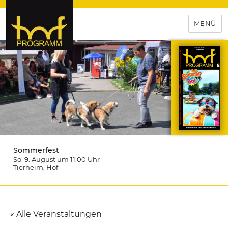
MENÜ
hof-programm – das
Veranstaltungsportal für
Hochfranken
Sommerfest
So. 9. August um 11:00
Uhr
Tierheim
, Hof
« Alle Veranstaltungen