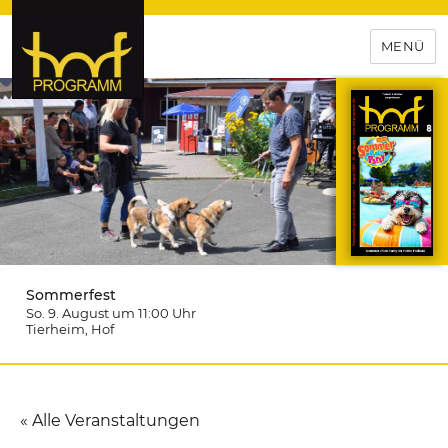
MENÜ
hof-programm – das
Veranstaltungsportal für
Hochfranken
Sommerfest
So. 9. August um 11:00
Uhr
Tierheim
, Hof
« Alle Veranstaltungen